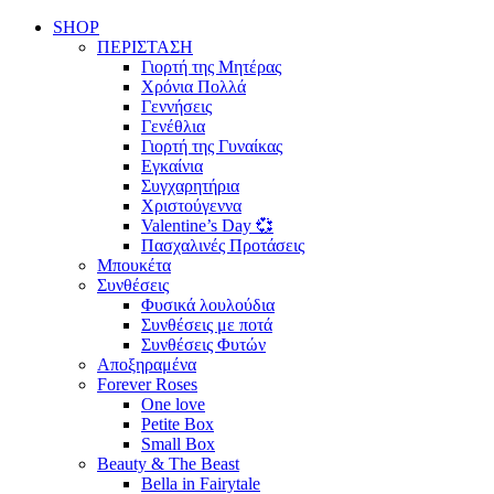
SHOP
ΠΕΡΙΣΤΑΣΗ
Γιορτή της Μητέρας
Χρόνια Πολλά
Γεννήσεις
Γενέθλια
Γιορτή της Γυναίκας
Εγκαίνια
Συγχαρητήρια
Χριστούγεννα
Valentine’s Day 💞
Πασχαλινές Προτάσεις
Μπουκέτα
Συνθέσεις
Φυσικά λουλούδια
Συνθέσεις με ποτά
Συνθέσεις Φυτών
Αποξηραμένα
Forever Roses
One love
Petite Box
Small Box
Beauty & The Beast
Bella in Fairytale