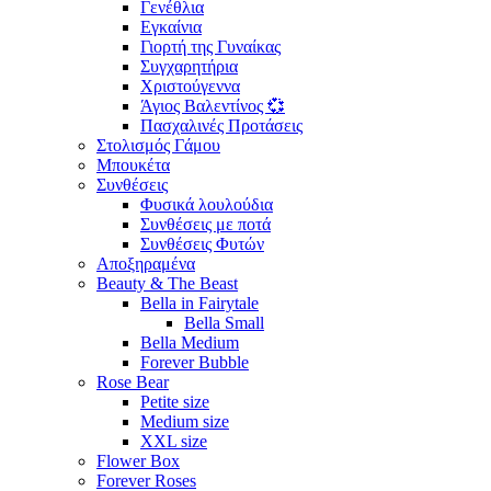
Γενέθλια
Εγκαίνια
Γιορτή της Γυναίκας
Συγχαρητήρια
Χριστούγεννα
Άγιος Βαλεντίνος 💞
Πασχαλινές Προτάσεις
Στολισμός Γάμου
Μπουκέτα
Συνθέσεις
Φυσικά λουλούδια
Συνθέσεις με ποτά
Συνθέσεις Φυτών
Αποξηραμένα
Beauty & The Beast
Bella in Fairytale
Bella Small
Bella Medium
Forever Bubble
Rose Bear
Petite size
Medium size
XXL size
Flower Box
Forever Roses