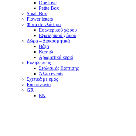
One love
Petite Box
Small Box
Flower letters
Φυτά σε γλάστρα
Εσωτερικού χώρου
Εξωτερικού χώρου
Δώρα – Διακοσμητικά
Βάζα
Κασπώ
Αρωματικά κεριά
Εκδηλώσεις
Στολισμός Βάπτισης
Άλλα events
Σχετικά με εμάς
Επικοινωνία
GR
EN