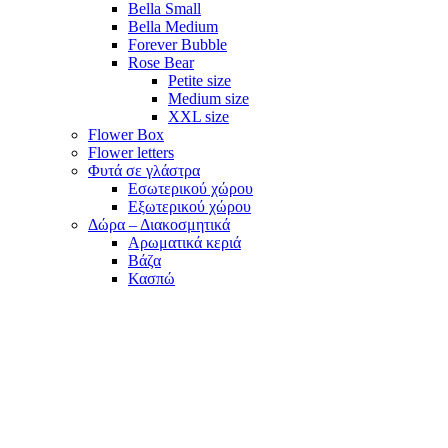
Bella Small
Bella Medium
Forever Bubble
Rose Bear
Petite size
Medium size
XXL size
Flower Box
Flower letters
Φυτά σε γλάστρα
Εσωτερικού χώρου
Εξωτερικού χώρου
Δώρα – Διακοσμητικά
Αρωματικά κεριά
Βάζα
Κασπώ