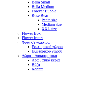
Bella Small
Bella Medium
Forever Bubble
Rose Bear
Petite size
Medium size
XXL size
Flower Box
Flower letters
Φυτά σε γλάστρα
Εσωτερικού χώρου
Εξωτερικού χώρου
Δώρα – Διακοσμητικά
Αρωματικά κεριά
Βάζα
Κασπώ