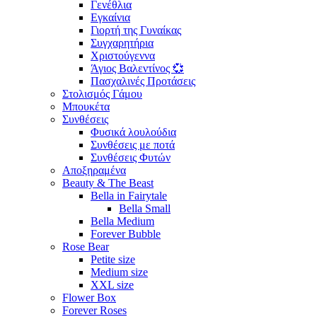
Γενέθλια
Εγκαίνια
Γιορτή της Γυναίκας
Συγχαρητήρια
Χριστούγεννα
Άγιος Βαλεντίνος 💞
Πασχαλινές Προτάσεις
Στολισμός Γάμου
Μπουκέτα
Συνθέσεις
Φυσικά λουλούδια
Συνθέσεις με ποτά
Συνθέσεις Φυτών
Αποξηραμένα
Beauty & The Beast
Bella in Fairytale
Bella Small
Bella Medium
Forever Bubble
Rose Bear
Petite size
Medium size
XXL size
Flower Box
Forever Roses