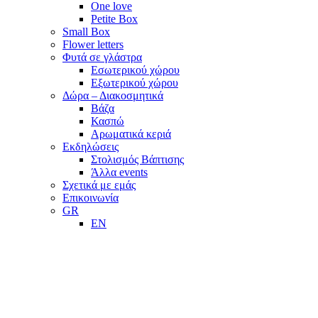
One love
Petite Box
Small Box
Flower letters
Φυτά σε γλάστρα
Εσωτερικού χώρου
Εξωτερικού χώρου
Δώρα – Διακοσμητικά
Βάζα
Κασπώ
Αρωματικά κεριά
Εκδηλώσεις
Στολισμός Βάπτισης
Άλλα events
Σχετικά με εμάς
Επικοινωνία
GR
EN