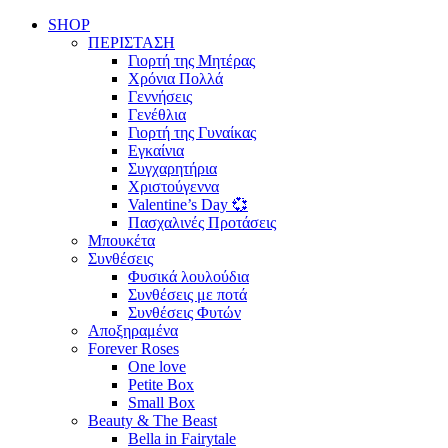
SHOP
ΠΕΡΙΣΤΑΣΗ
Γιορτή της Μητέρας
Χρόνια Πολλά
Γεννήσεις
Γενέθλια
Γιορτή της Γυναίκας
Εγκαίνια
Συγχαρητήρια
Χριστούγεννα
Valentine’s Day 💞
Πασχαλινές Προτάσεις
Μπουκέτα
Συνθέσεις
Φυσικά λουλούδια
Συνθέσεις με ποτά
Συνθέσεις Φυτών
Αποξηραμένα
Forever Roses
One love
Petite Box
Small Box
Beauty & The Beast
Bella in Fairytale