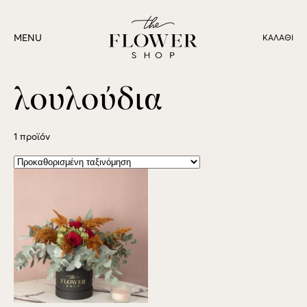
MENU
ΚΑΛΆΘΙ
λουλούδια
1 προϊόν