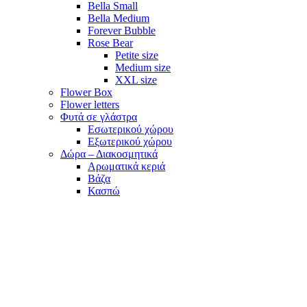
Bella Small
Bella Medium
Forever Bubble
Rose Bear
Petite size
Medium size
XXL size
Flower Box
Flower letters
Φυτά σε γλάστρα
Εσωτερικού χώρου
Εξωτερικού χώρου
Δώρα – Διακοσμητικά
Αρωματικά κεριά
Βάζα
Κασπώ