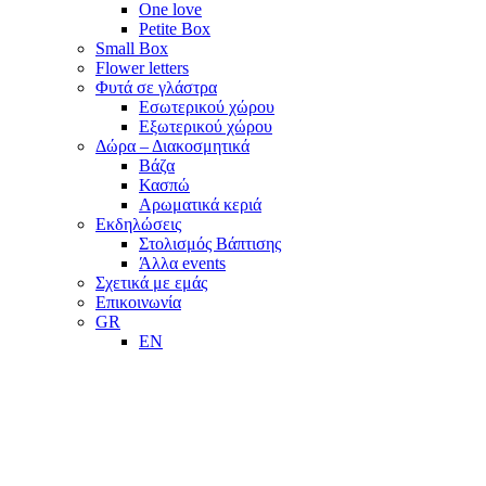
One love
Petite Box
Small Box
Flower letters
Φυτά σε γλάστρα
Εσωτερικού χώρου
Εξωτερικού χώρου
Δώρα – Διακοσμητικά
Βάζα
Κασπώ
Αρωματικά κεριά
Εκδηλώσεις
Στολισμός Βάπτισης
Άλλα events
Σχετικά με εμάς
Επικοινωνία
GR
EN