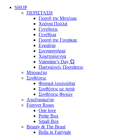
SHOP
ΠΕΡΙΣΤΑΣΗ
Γιορτή της Μητέρας
Χρόνια Πολλά
Γεννήσεις
Γενέθλια
Γιορτή της Γυναίκας
Εγκαίνια
Συγχαρητήρια
Χριστούγεννα
Valentine’s Day 💞
Πασχαλινές Προτάσεις
Μπουκέτα
Συνθέσεις
Φυσικά λουλούδια
Συνθέσεις με ποτά
Συνθέσεις Φυτών
Αποξηραμένα
Forever Roses
One love
Petite Box
Small Box
Beauty & The Beast
Bella in Fairytale