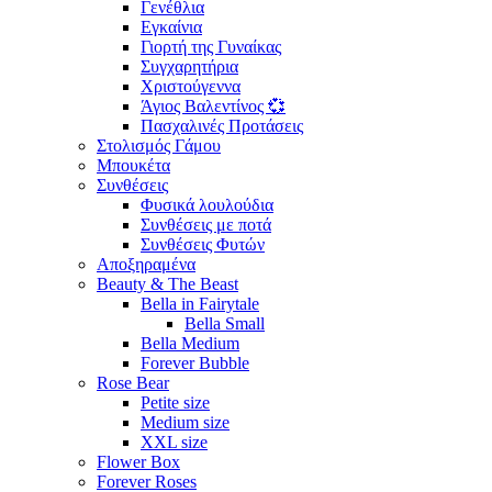
Γενέθλια
Εγκαίνια
Γιορτή της Γυναίκας
Συγχαρητήρια
Χριστούγεννα
Άγιος Βαλεντίνος 💞
Πασχαλινές Προτάσεις
Στολισμός Γάμου
Μπουκέτα
Συνθέσεις
Φυσικά λουλούδια
Συνθέσεις με ποτά
Συνθέσεις Φυτών
Αποξηραμένα
Beauty & The Beast
Bella in Fairytale
Bella Small
Bella Medium
Forever Bubble
Rose Bear
Petite size
Medium size
XXL size
Flower Box
Forever Roses