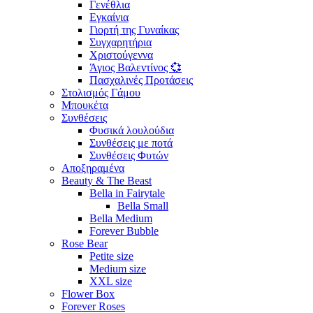
Γενέθλια
Εγκαίνια
Γιορτή της Γυναίκας
Συγχαρητήρια
Χριστούγεννα
Άγιος Βαλεντίνος 💞
Πασχαλινές Προτάσεις
Στολισμός Γάμου
Μπουκέτα
Συνθέσεις
Φυσικά λουλούδια
Συνθέσεις με ποτά
Συνθέσεις Φυτών
Αποξηραμένα
Beauty & The Beast
Bella in Fairytale
Bella Small
Bella Medium
Forever Bubble
Rose Bear
Petite size
Medium size
XXL size
Flower Box
Forever Roses