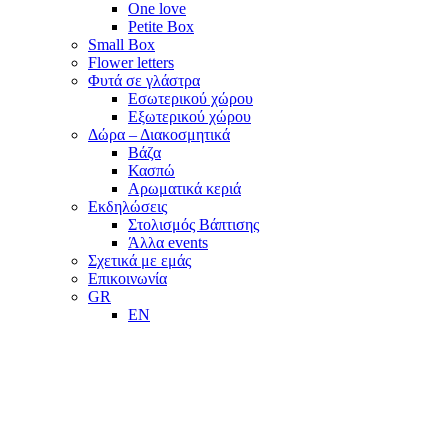
One love
Petite Box
Small Box
Flower letters
Φυτά σε γλάστρα
Εσωτερικού χώρου
Εξωτερικού χώρου
Δώρα – Διακοσμητικά
Βάζα
Κασπώ
Αρωματικά κεριά
Εκδηλώσεις
Στολισμός Βάπτισης
Άλλα events
Σχετικά με εμάς
Επικοινωνία
GR
EN