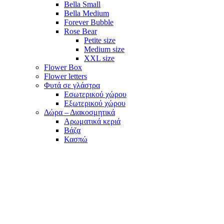
Bella Small
Bella Medium
Forever Bubble
Rose Bear
Petite size
Medium size
XXL size
Flower Box
Flower letters
Φυτά σε γλάστρα
Εσωτερικού χώρου
Εξωτερικού χώρου
Δώρα – Διακοσμητικά
Αρωματικά κεριά
Βάζα
Κασπώ