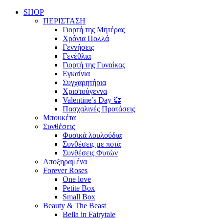
SHOP
ΠΕΡΙΣΤΑΣΗ
Γιορτή της Μητέρας
Χρόνια Πολλά
Γεννήσεις
Γενέθλια
Γιορτή της Γυναίκας
Εγκαίνια
Συγχαρητήρια
Χριστούγεννα
Valentine’s Day 💞
Πασχαλινές Προτάσεις
Μπουκέτα
Συνθέσεις
Φυσικά λουλούδια
Συνθέσεις με ποτά
Συνθέσεις Φυτών
Αποξηραμένα
Forever Roses
One love
Petite Box
Small Box
Beauty & The Beast
Bella in Fairytale