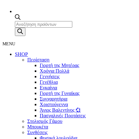
Products
search
MENU
SHOP
Περίσταση
Γιορτή της Μητέρας
Χρόνια Πολλά
Γεννήσεις
Γενέθλια
Εγκαίνια
Γιορτή της Γυναίκας
Συγχαρητήρια
Χριστούγεννα
Άγιος Βαλεντίνος 💞
Πασχαλινές Προτάσεις
Στολισμός Γάμου
Μπουκέτα
Συνθέσεις
Φυσικά λουλούδια