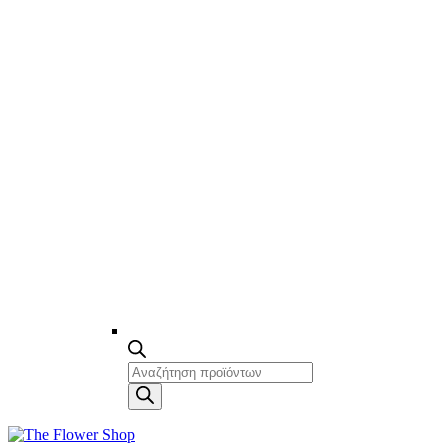
Products
search