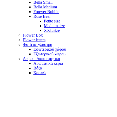
Bella Small
Bella Medium
Forever Bubble
Rose Bear
Petite size
Medium size
XXL size
Flower Box
Flower letters
Φυτά σε γλάστρα
Εσωτερικού χώρου
Εξωτερικού χώρου
Δώρα – Διακοσμητικά
Αρωματικά κεριά
Βάζα
Κασπώ