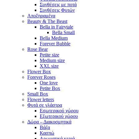
Συνθέσεις με ποτά
Συνθέσεις Φυτών
Αποξηραμένα
Beauty & The Beast
Bella in Fairytale
Bella Small
Bella Medium
Forever Bubble
Rose Bear
Petite size
Medium size
XXL size
Flower Box
Forever Roses
One love
Petite Box
Small Box
Flower letters
Φυτά σε γλάστρα
Εσωτερικού χώρου
Εξωτερικού χώρου
Δώρα – Διακοσμητικά
Βάζα
Κασπώ
Αρωματικά κεριά