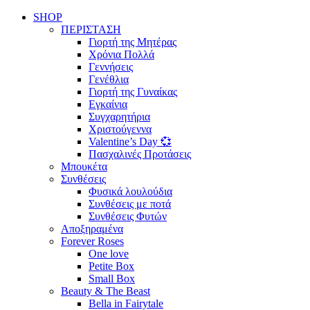
SHOP
ΠΕΡΙΣΤΑΣΗ
Γιορτή της Μητέρας
Χρόνια Πολλά
Γεννήσεις
Γενέθλια
Γιορτή της Γυναίκας
Εγκαίνια
Συγχαρητήρια
Χριστούγεννα
Valentine’s Day 💞
Πασχαλινές Προτάσεις
Μπουκέτα
Συνθέσεις
Φυσικά λουλούδια
Συνθέσεις με ποτά
Συνθέσεις Φυτών
Αποξηραμένα
Forever Roses
One love
Petite Box
Small Box
Beauty & The Beast
Bella in Fairytale