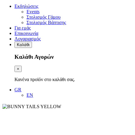
Εκδηλώσεις
Events
Στολισμός Γάμου
Στολισμός Βάπτισης
Για εμάς
Επικοινωνία
Λογαριασμός
Καλάθι
Καλάθι Αγορών
×
Κανένα προϊόν στο καλάθι σας.
GR
EN