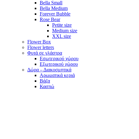
Bella Small
Bella Medium
Forever Bubble
Rose Bear
Petite size
Medium size
XXL size
Flower Box
Flower letters
Φυτά σε γλάστρα
Εσωτερικού χώρου
Εξωτερικού χώρου
Δώρα – Διακοσμητικά
Αρωματικά κεριά
Βάζα
Κασπώ