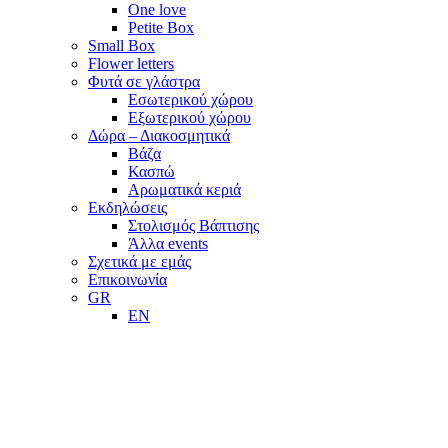
One love
Petite Box
Small Box
Flower letters
Φυτά σε γλάστρα
Εσωτερικού χώρου
Εξωτερικού χώρου
Δώρα – Διακοσμητικά
Βάζα
Κασπώ
Αρωματικά κεριά
Εκδηλώσεις
Στολισμός Βάπτισης
Άλλα events
Σχετικά με εμάς
Επικοινωνία
GR
EN