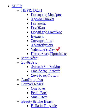
SHOP
ΠΕΡΙΣΤΑΣΗ
Γιορτή της Μητέρας
Χρόνια Πολλά
Γεννήσεις
Γενέθλια
Γιορτή της Γυναίκας
Εγκαίνια
Συγχαρητήρια
Χριστούγεννα
Valentine’s Day
Πασχαλινές Προτάσεις
Μπουκέτα
Συνθέσεις
Φυσικά λουλούδια
Συνθέσεις με ποτά
Συνθέσεις Φυτών
Αποξηραμένα
Forever Roses
One love
Petite Box
Small Box
Beauty & The Beast
Bella in Fairytale