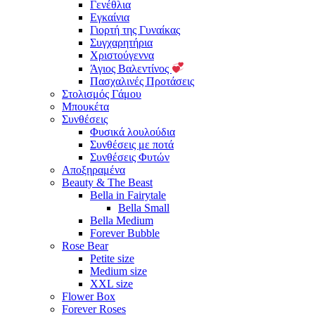
Γενέθλια
Εγκαίνια
Γιορτή της Γυναίκας
Συγχαρητήρια
Χριστούγεννα
Άγιος Βαλεντίνος
Πασχαλινές Προτάσεις
Στολισμός Γάμου
Μπουκέτα
Συνθέσεις
Φυσικά λουλούδια
Συνθέσεις με ποτά
Συνθέσεις Φυτών
Αποξηραμένα
Beauty & The Beast
Bella in Fairytale
Bella Small
Bella Medium
Forever Bubble
Rose Bear
Petite size
Medium size
XXL size
Flower Box
Forever Roses