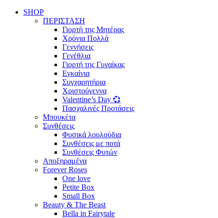
SHOP
ΠΕΡΙΣΤΑΣΗ
Γιορτή της Μητέρας
Χρόνια Πολλά
Γεννήσεις
Γενέθλια
Γιορτή της Γυναίκας
Εγκαίνια
Συγχαρητήρια
Χριστούγεννα
Valentine’s Day 💞
Πασχαλινές Προτάσεις
Μπουκέτα
Συνθέσεις
Φυσικά λουλούδια
Συνθέσεις με ποτά
Συνθέσεις Φυτών
Αποξηραμένα
Forever Roses
One love
Petite Box
Small Box
Beauty & The Beast
Bella in Fairytale