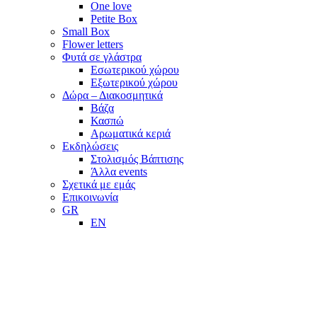
One love
Petite Box
Small Box
Flower letters
Φυτά σε γλάστρα
Εσωτερικού χώρου
Εξωτερικού χώρου
Δώρα – Διακοσμητικά
Βάζα
Κασπώ
Αρωματικά κεριά
Εκδηλώσεις
Στολισμός Βάπτισης
Άλλα events
Σχετικά με εμάς
Επικοινωνία
GR
EN