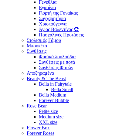
Γενέθλια
Εγκαίνια
Γιορτή της Γυναίκας
Συγχαρητήρια
Χριστούγεννα
Άγιος Βαλεντίνος 💞
Πασχαλινές Προτάσεις
Στολισμός Γάμου
Μπουκέτα
Συνθέσεις
Φυσικά λουλούδια
Συνθέσεις με ποτά
Συνθέσεις Φυτών
Αποξηραμένα
Beauty & The Beast
Bella in Fairytale
Bella Small
Bella Medium
Forever Bubble
Rose Bear
Petite size
Medium size
XXL size
Flower Box
Forever Roses