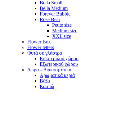
Bella Small
Bella Medium
Forever Bubble
Rose Bear
Petite size
Medium size
XXL size
Flower Box
Flower letters
Φυτά σε γλάστρα
Εσωτερικού χώρου
Εξωτερικού χώρου
Δώρα – Διακοσμητικά
Αρωματικά κεριά
Βάζα
Κασπώ