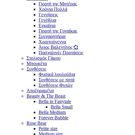
Γιορτή της Μητέρας
Χρόνια Πολλά
Γεννήσεις
Γενέθλια
Εγκαίνια
Γιορτή της Γυναίκας
Συγχαρητήρια
Χριστούγεννα
Άγιος Βαλεντίνος 💞
Πασχαλινές Προτάσεις
Στολισμός Γάμου
Μπουκέτα
Συνθέσεις
Φυσικά λουλούδια
Συνθέσεις με ποτά
Συνθέσεις Φυτών
Αποξηραμένα
Beauty & The Beast
Bella in Fairytale
Bella Small
Bella Medium
Forever Bubble
Rose Bear
Petite size
Medium size