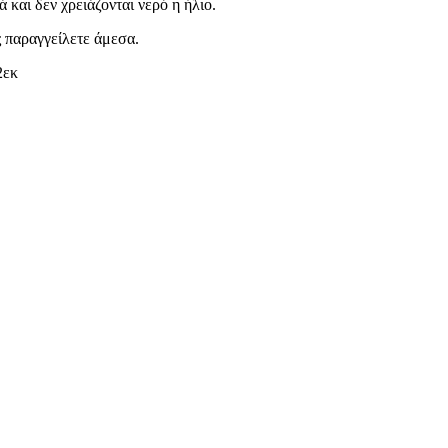
 και δεν χρειάζονται νερό η ήλιο.
 παραγγείλετε άμεσα.
2εκ