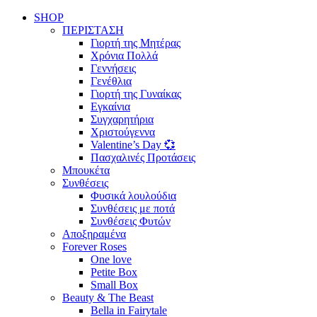
SHOP
ΠΕΡΙΣΤΑΣΗ
Γιορτή της Μητέρας
Χρόνια Πολλά
Γεννήσεις
Γενέθλια
Γιορτή της Γυναίκας
Εγκαίνια
Συγχαρητήρια
Χριστούγεννα
Valentine’s Day 💞
Πασχαλινές Προτάσεις
Μπουκέτα
Συνθέσεις
Φυσικά λουλούδια
Συνθέσεις με ποτά
Συνθέσεις Φυτών
Αποξηραμένα
Forever Roses
One love
Petite Box
Small Box
Beauty & The Beast
Bella in Fairytale