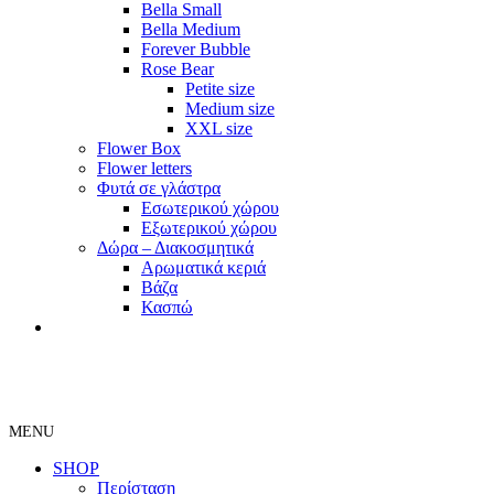
Bella Small
Bella Medium
Forever Bubble
Rose Bear
Petite size
Medium size
XXL size
Flower Box
Flower letters
Φυτά σε γλάστρα
Εσωτερικού χώρου
Εξωτερικού χώρου
Δώρα – Διακοσμητικά
Αρωματικά κεριά
Βάζα
Κασπώ
MENU
SHOP
Περίσταση