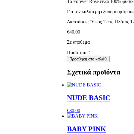
Τα Forever Rose είναι 100% φυσικά
Για την καλύτερη εξυπηρέτηση σας
Διαστάσεις: Ύψος 12εκ, Πλάτος 1
€
40,00
Σε απόθεμα
FOREVER
Ποσότητα
BUBBLE
Προσθήκη στο καλάθι
IN
LUXURY
Σχετικά προϊόντα
LILAC
ποσότητα
NUDE BASIC
€
80,00
BABY PINK