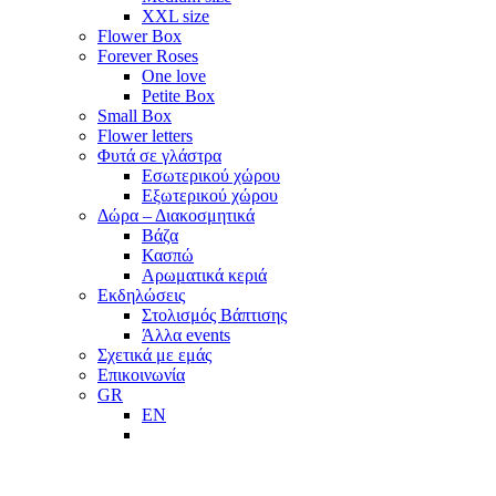
XXL size
Flower Box
Forever Roses
One love
Petite Box
Small Box
Flower letters
Φυτά σε γλάστρα
Εσωτερικού χώρου
Εξωτερικού χώρου
Δώρα – Διακοσμητικά
Βάζα
Κασπώ
Αρωματικά κεριά
Εκδηλώσεις
Στολισμός Βάπτισης
Άλλα events
Σχετικά με εμάς
Επικοινωνία
GR
EN