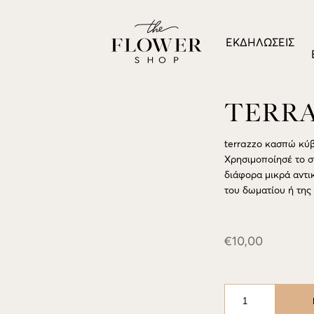
ΕΚΔΗΛΏΣΕΙΣ
TERRA
terrazzo κασπώ κύβ
Χρησιμοποίησέ το σ
διάφορα μικρά αντι
του δωματίου ή της 
€
10,00
TERRAZZO
ΚΑΣΠΩ
10x10