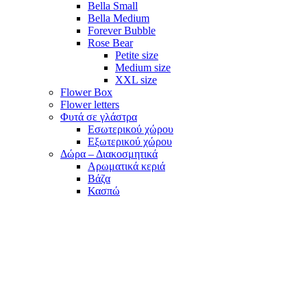
Bella Small
Bella Medium
Forever Bubble
Rose Bear
Petite size
Medium size
XXL size
Flower Box
Flower letters
Φυτά σε γλάστρα
Εσωτερικού χώρου
Εξωτερικού χώρου
Δώρα – Διακοσμητικά
Αρωματικά κεριά
Βάζα
Κασπώ