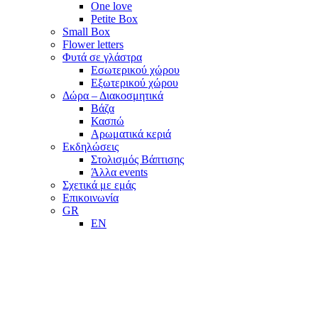
One love
Petite Box
Small Box
Flower letters
Φυτά σε γλάστρα
Εσωτερικού χώρου
Εξωτερικού χώρου
Δώρα – Διακοσμητικά
Βάζα
Κασπώ
Αρωματικά κεριά
Εκδηλώσεις
Στολισμός Βάπτισης
Άλλα events
Σχετικά με εμάς
Επικοινωνία
GR
EN