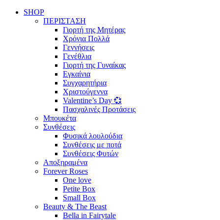
SHOP
ΠΕΡΙΣΤΑΣΗ
Γιορτή της Μητέρας
Χρόνια Πολλά
Γεννήσεις
Γενέθλια
Γιορτή της Γυναίκας
Εγκαίνια
Συγχαρητήρια
Χριστούγεννα
Valentine’s Day 💞
Πασχαλινές Προτάσεις
Μπουκέτα
Συνθέσεις
Φυσικά λουλούδια
Συνθέσεις με ποτά
Συνθέσεις Φυτών
Αποξηραμένα
Forever Roses
One love
Petite Box
Small Box
Beauty & The Beast
Bella in Fairytale