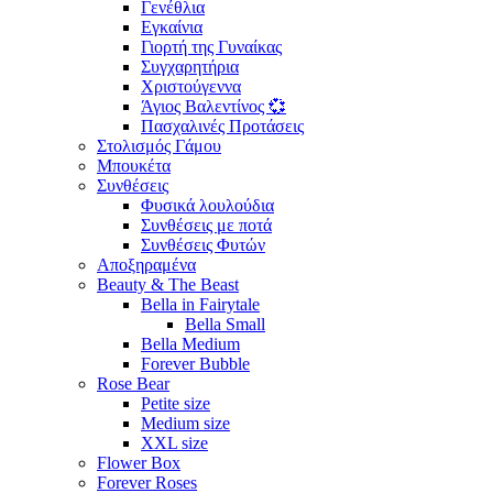
Γενέθλια
Εγκαίνια
Γιορτή της Γυναίκας
Συγχαρητήρια
Χριστούγεννα
Άγιος Βαλεντίνος 💞
Πασχαλινές Προτάσεις
Στολισμός Γάμου
Μπουκέτα
Συνθέσεις
Φυσικά λουλούδια
Συνθέσεις με ποτά
Συνθέσεις Φυτών
Αποξηραμένα
Beauty & The Beast
Bella in Fairytale
Bella Small
Bella Medium
Forever Bubble
Rose Bear
Petite size
Medium size
XXL size
Flower Box
Forever Roses