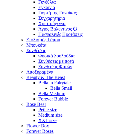
Γενέθλια
Εγκαίνια
Γιορτή της Γυναίκας
Συγχαρητήρια
Χριστούγεννα
Άγιος Βαλεντίνος 💞
Πασχαλινές Προτάσεις
Στολισμός Γάμου
Μπουκέτα
Συνθέσεις
Φυσικά λουλούδια
Συνθέσεις με ποτά
Συνθέσεις Φυτών
Αποξηραμένα
Beauty & The Beast
Bella in Fairytale
Bella Small
Bella Medium
Forever Bubble
Rose Bear
Petite size
Medium size
XXL size
Flower Box
Forever Roses