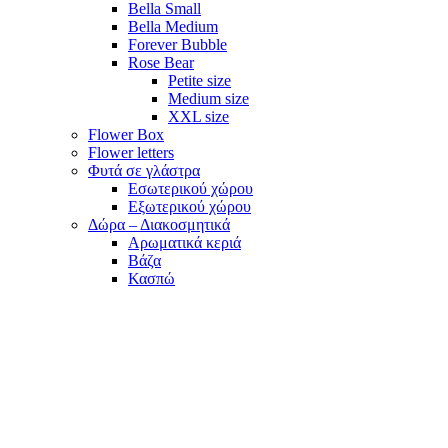
Bella Small
Bella Medium
Forever Bubble
Rose Bear
Petite size
Medium size
XXL size
Flower Box
Flower letters
Φυτά σε γλάστρα
Εσωτερικού χώρου
Εξωτερικού χώρου
Δώρα – Διακοσμητικά
Αρωματικά κεριά
Βάζα
Κασπώ