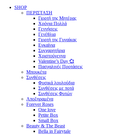
SHOP
ΠΕΡΙΣΤΑΣΗ
Γιορτή της Μητέρας
Χρόνια Πολλά
Γεννήσεις
Γενέθλια
Γιορτή της Γυναίκας
Εγκαίνια
Συγχαρητήρια
Χριστούγεννα
Valentine’s Day 💞
Πασχαλινές Προτάσεις
Μπουκέτα
Συνθέσεις
Φυσικά λουλούδια
Συνθέσεις με ποτά
Συνθέσεις Φυτών
Αποξηραμένα
Forever Roses
One love
Petite Box
Small Box
Beauty & The Beast
Bella in Fairytale