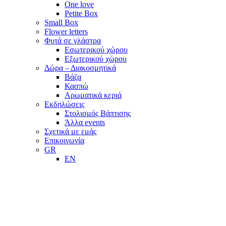
One love
Petite Box
Small Box
Flower letters
Φυτά σε γλάστρα
Εσωτερικού χώρου
Εξωτερικού χώρου
Δώρα – Διακοσμητικά
Βάζα
Κασπώ
Αρωματικά κεριά
Εκδηλώσεις
Στολισμός Βάπτισης
Άλλα events
Σχετικά με εμάς
Επικοινωνία
GR
EN