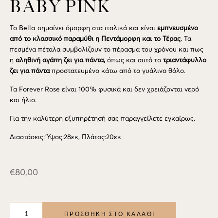
BABY PINK
Το Bella σημαίνει όμορφη στα ιταλικά και είναι
εμπνευσμένο
από το κλασσικό παραμύθι η Πεντάμορφη και το Τέρας
. Τα
πεσμένα πέταλα συμβολίζουν το πέρασμα του χρόνου και πως
η
αληθινή αγάπη ζει για πάντα,
όπως και αυτό το
τριαντάφυλλο
ζει για πάντα
προστατευμένο κάτω από το γυάλινο θόλο.
Τα Forever Rose είναι 100% φυσικά και δεν χρειάζονται νερό
και ήλιο.
Για την καλύτερη εξυπηρέτησή σας παραγγείλετε εγκαίρως.
Διαστάσεις: Ύψος:28εκ, Πλάτος:20εκ
€
80,00
BABY
PINK
ΠΡΟΣΘΉΚΗ ΣΤΟ ΚΑΛΆΘΙ