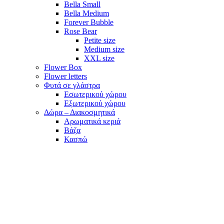
Bella Small
Bella Medium
Forever Bubble
Rose Bear
Petite size
Medium size
XXL size
Flower Box
Flower letters
Φυτά σε γλάστρα
Εσωτερικού χώρου
Εξωτερικού χώρου
Δώρα – Διακοσμητικά
Αρωματικά κεριά
Βάζα
Κασπώ