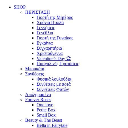
SHOP
ΠΕΡΙΣΤΑΣΗ
Γιορτή της Μητέρας
Χρόνια Πολλά
Γεννήσεις
Γενέθλια
Γιορτή της Γυναίκας
Εγκαίνια
Συγχαρητήρια
Χριστούγεννα
Valentine’s Day 💞
Πασχαλινές Προτάσεις
Μπουκέτα
Συνθέσεις
Φυσικά λουλούδια
Συνθέσεις με ποτά
Συνθέσεις Φυτών
Αποξηραμένα
Forever Roses
One love
Petite Box
Small Box
Beauty & The Beast
Bella in Fairytale