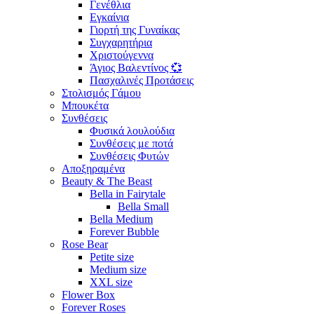
Γενέθλια
Εγκαίνια
Γιορτή της Γυναίκας
Συγχαρητήρια
Χριστούγεννα
Άγιος Βαλεντίνος 💞
Πασχαλινές Προτάσεις
Στολισμός Γάμου
Μπουκέτα
Συνθέσεις
Φυσικά λουλούδια
Συνθέσεις με ποτά
Συνθέσεις Φυτών
Αποξηραμένα
Beauty & The Beast
Bella in Fairytale
Bella Small
Bella Medium
Forever Bubble
Rose Bear
Petite size
Medium size
XXL size
Flower Box
Forever Roses