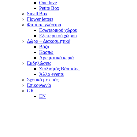
One love
Petite Box
Small Box
Flower letters
Φυτά σε γλάστρα
Εσωτερικού χώρου
Εξωτερικού χώρου
Δώρα – Διακοσμητικά
Βάζα
Κασπώ
Αρωματικά κεριά
Εκδηλώσεις
Στολισμός Βάπτισης
Άλλα events
Σχετικά με εμάς
Επικοινωνία
GR
EN