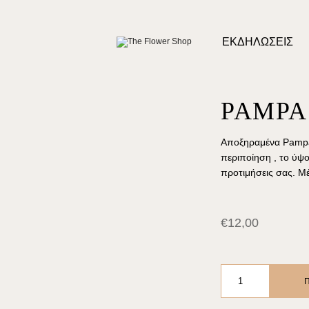
ΕΚΔΗΛΏΣΕΙΣ
PAMPA
Aποξηραμένα Pampas 
περιποίηση , το ύψ
προτιμήσεις σας. Μ
€
12,00
PAMPAS
PURPLE
ποσότητα