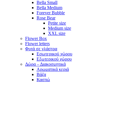
Bella Small
Bella Medium
Forever Bubble
Rose Bear
Petite size
Medium size
XXL size
Flower Box
Flower letters
Φυτά σε γλάστρα
Εσωτερικού χώρου
Εξωτερικού χώρου
Δώρα – Διακοσμητικά
Αρωματικά κεριά
Βάζα
Κασπώ