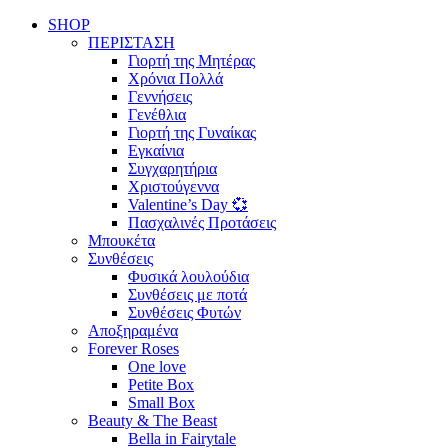
SHOP
ΠΕΡΙΣΤΑΣΗ
Γιορτή της Μητέρας
Χρόνια Πολλά
Γεννήσεις
Γενέθλια
Γιορτή της Γυναίκας
Εγκαίνια
Συγχαρητήρια
Χριστούγεννα
Valentine’s Day 💞
Πασχαλινές Προτάσεις
Μπουκέτα
Συνθέσεις
Φυσικά λουλούδια
Συνθέσεις με ποτά
Συνθέσεις Φυτών
Αποξηραμένα
Forever Roses
One love
Petite Box
Small Box
Beauty & The Beast
Bella in Fairytale