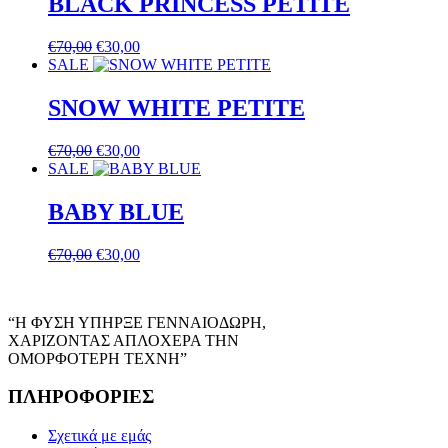
BLACK PRINCESS PETITE
Original
Η
€
70,00
€
30,00
price
τρέχουσα
SALE
was:
τιμή
€70,00.
είναι:
SNOW WHITE PETITE
€30,00.
Original
Η
€
70,00
€
30,00
price
τρέχουσα
SALE
was:
τιμή
€70,00.
είναι:
BABY BLUE
€30,00.
Original
Η
€
70,00
€
30,00
price
τρέχουσα
was:
τιμή
€70,00.
είναι:
“Η ΦΥΣΗ ΥΠΗΡΞΕ ΓΕΝΝΑΙΟΔΩΡΗ,
€30,00.
ΧΑΡΙΖΟΝΤΑΣ ΑΠΛΟΧΕΡΑ ΤΗΝ
ΟΜΟΡΦΟΤΕΡΗ ΤΕΧΝΗ”
ΠΛΗΡΟΦΟΡΙΕΣ
Σχετικά με εμάς