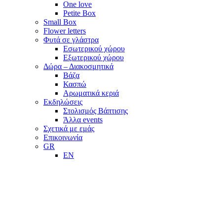
One love
Petite Box
Small Box
Flower letters
Φυτά σε γλάστρα
Εσωτερικού χώρου
Εξωτερικού χώρου
Δώρα – Διακοσμητικά
Βάζα
Κασπώ
Αρωματικά κεριά
Εκδηλώσεις
Στολισμός Βάπτισης
Άλλα events
Σχετικά με εμάς
Επικοινωνία
GR
EN