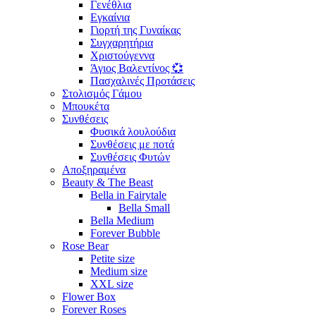
Γενέθλια
Εγκαίνια
Γιορτή της Γυναίκας
Συγχαρητήρια
Χριστούγεννα
Άγιος Βαλεντίνος 💞
Πασχαλινές Προτάσεις
Στολισμός Γάμου
Μπουκέτα
Συνθέσεις
Φυσικά λουλούδια
Συνθέσεις με ποτά
Συνθέσεις Φυτών
Αποξηραμένα
Beauty & The Beast
Bella in Fairytale
Bella Small
Bella Medium
Forever Bubble
Rose Bear
Petite size
Medium size
XXL size
Flower Box
Forever Roses