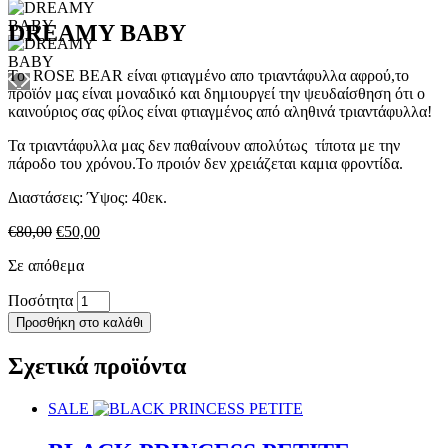
DREAMY BABY
Το ROSE BEAR είναι φτιαγμένο απο τριαντάφυλλα αφρού,το
προϊόν μας είναι μοναδικό και δημιουργεί την ψευδαίσθηση ότι ο
καινούριος σας φίλος είναι φτιαγμένος από αληθινά τριαντάφυλλα!
Τα τριαντάφυλλα μας δεν παθαίνουν απολύτως τίποτα με την
πάροδο του χρόνου.Το προιόν δεν χρειάζεται καμια φροντίδα.
Διαστάσεις: Ύψος: 40εκ.
Original
Η
€
80,00
€
50,00
price
τρέχουσα
Σε απόθεμα
was:
τιμή
€80,00.
είναι:
DREAMY
Ποσότητα
€50,00.
BABY
Προσθήκη στο καλάθι
ποσότητα
Σχετικά προϊόντα
SALE