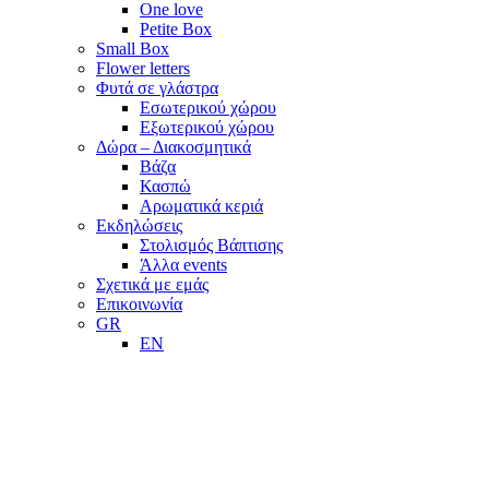
One love
Petite Box
Small Box
Flower letters
Φυτά σε γλάστρα
Εσωτερικού χώρου
Εξωτερικού χώρου
Δώρα – Διακοσμητικά
Βάζα
Κασπώ
Αρωματικά κεριά
Εκδηλώσεις
Στολισμός Βάπτισης
Άλλα events
Σχετικά με εμάς
Επικοινωνία
GR
EN