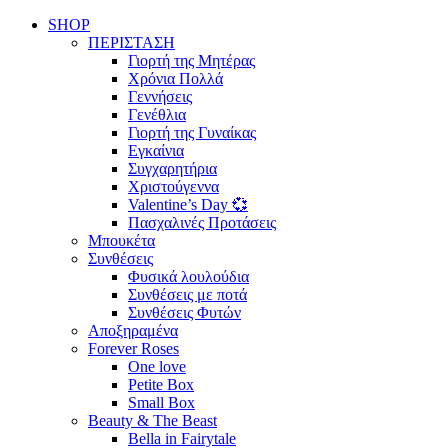
SHOP
ΠΕΡΙΣΤΑΣΗ
Γιορτή της Μητέρας
Χρόνια Πολλά
Γεννήσεις
Γενέθλια
Γιορτή της Γυναίκας
Εγκαίνια
Συγχαρητήρια
Χριστούγεννα
Valentine’s Day 💞
Πασχαλινές Προτάσεις
Μπουκέτα
Συνθέσεις
Φυσικά λουλούδια
Συνθέσεις με ποτά
Συνθέσεις Φυτών
Αποξηραμένα
Forever Roses
One love
Petite Box
Small Box
Beauty & The Beast
Bella in Fairytale