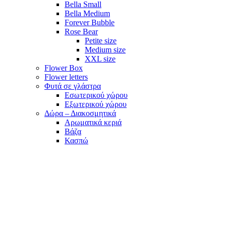
Bella Small
Bella Medium
Forever Bubble
Rose Bear
Petite size
Medium size
XXL size
Flower Box
Flower letters
Φυτά σε γλάστρα
Εσωτερικού χώρου
Εξωτερικού χώρου
Δώρα – Διακοσμητικά
Αρωματικά κεριά
Βάζα
Κασπώ