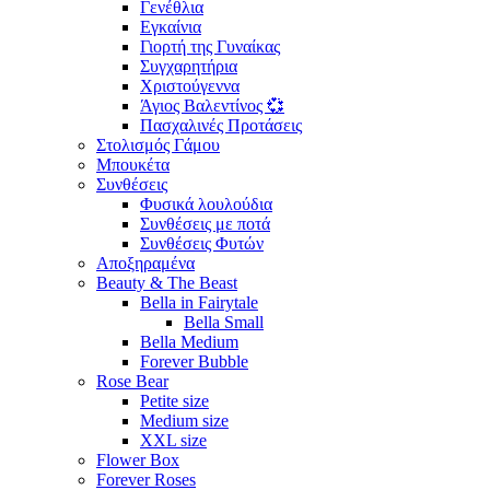
Γενέθλια
Εγκαίνια
Γιορτή της Γυναίκας
Συγχαρητήρια
Χριστούγεννα
Άγιος Βαλεντίνος 💞
Πασχαλινές Προτάσεις
Στολισμός Γάμου
Μπουκέτα
Συνθέσεις
Φυσικά λουλούδια
Συνθέσεις με ποτά
Συνθέσεις Φυτών
Αποξηραμένα
Beauty & The Beast
Bella in Fairytale
Bella Small
Bella Medium
Forever Bubble
Rose Bear
Petite size
Medium size
XXL size
Flower Box
Forever Roses