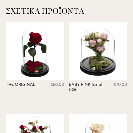
ΣΧΕΤΙΚΆ ΠΡΟΪΌΝΤΑ
THE ORIGINAL
€
60,00
BABY PINK (small
€
70,00
size)